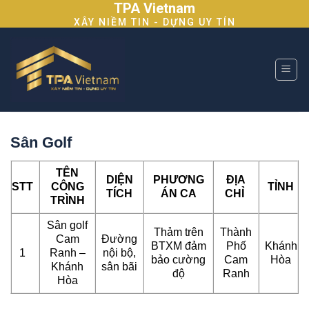
TPA Vietnam
Skip
XÂY NIỀM TIN - DỰNG UY TÍN
to
content
Sân Golf
TÊN
DIỆN
PHƯƠNG
ĐỊA
STT
CÔNG
TỈNH
TÍCH
ÁN CA
CHỈ
TRÌNH
Sân golf
Thảm trên
Thành
Cam
Đường
BTXM đảm
Phố
Khánh
1
Ranh –
nội bộ,
bảo cường
Cam
Hòa
Khánh
sân bãi
độ
Ranh
Hòa